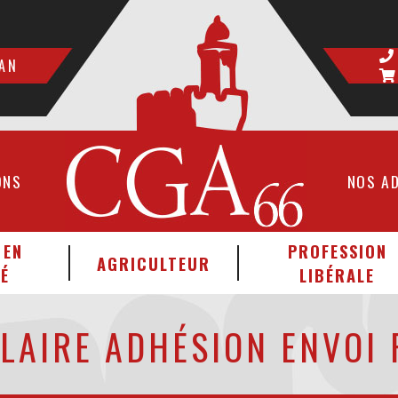
AN
ONS
NOS A
 EN
PROFESSION
AGRICULTEUR
É
LIBÉRALE
LAIRE ADHÉSION ENVOI 