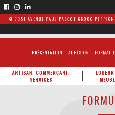
7051 AVENUE PAUL PASCOT 66000 PERPIGN
PRÉSENTATION
ADHÉSION
FORMATI
ARTISAN, COMMERÇANT,
LOUEUR
SERVICES
MEUBL
FORMU