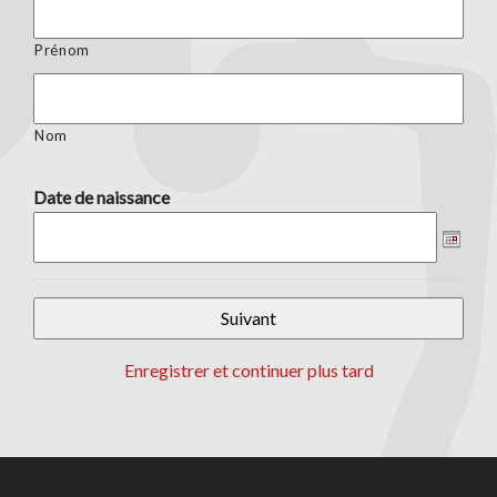
Prénom
Nom
Date de naissance
Format
de
date
:JJ
Enregistrer et continuer plus tard
slash
MM
slash
AAAA