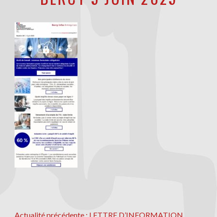
Actualité
Actualité précédente :
LETTRE D’INFORMATION