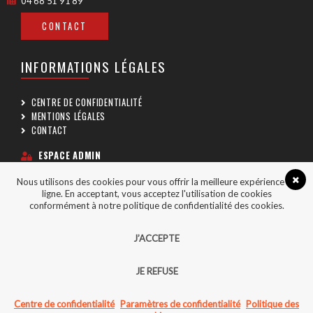
04 68 51 91 89
CONTACT
INFORMATIONS LÉGALES
CENTRE DE CONFIDENTIALITÉ
MENTIONS LÉGALES
CONTACT
ESPACE ADMIN
Nous utilisons des cookies pour vous offrir la meilleure expérience en
SUIVEZ-NOUS
ligne. En acceptant, vous acceptez l'utilisation de cookies
conformément à notre politique de confidentialité des cookies.
J’ACCEPTE
JE REFUSE
COPYRIGHT © 2026 - CGA66 TOUS DROITS RÉSERVÉS
CRÉÉ AVEC PASSION PAR
AGENCE POINT COM
Centre de confidentialité
Paramètres de confidentialité
Politique des