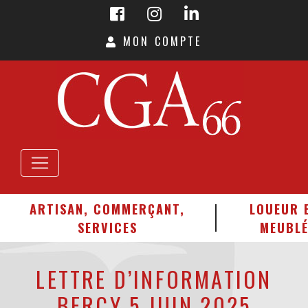
MON COMPTE
ARTISAN, COMMERÇANT,
LOUEUR 
SERVICES
MEUBL
LETTRE D’INFORMATION
BERCY 5 JUIN 2025