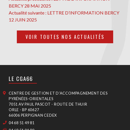
NAVIGATION
précédente
BERCY 28 MAI 2025
DE
Actualité
Actualité suivante :
LETTRE D’INFORMATION BERCY
L’ARTICLE
suivante
12 JUIN 2025
VOIR TOUTES NOS ACTUALITÉS
LE CGA66
CENTRE DE GESTION ET D'ACCOMPAGNEMENT DES
PYRÉNÉES-ORIENTALES
7051 AV PAUL PASCOT - ROUTE DE THUIR
ORLE - BP 60627
66006 PERPIGNAN CEDEX
04 68 51 49 81