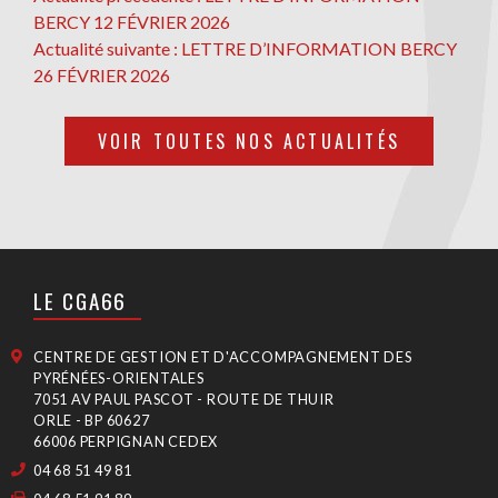
NAVIGATION
précédente
BERCY 12 FÉVRIER 2026
DE
Actualité
Actualité suivante :
LETTRE D’INFORMATION BERCY
L’ARTICLE
suivante
26 FÉVRIER 2026
VOIR TOUTES NOS ACTUALITÉS
LE CGA66
CENTRE DE GESTION ET D'ACCOMPAGNEMENT DES
PYRÉNÉES-ORIENTALES
7051 AV PAUL PASCOT - ROUTE DE THUIR
ORLE - BP 60627
66006 PERPIGNAN CEDEX
04 68 51 49 81