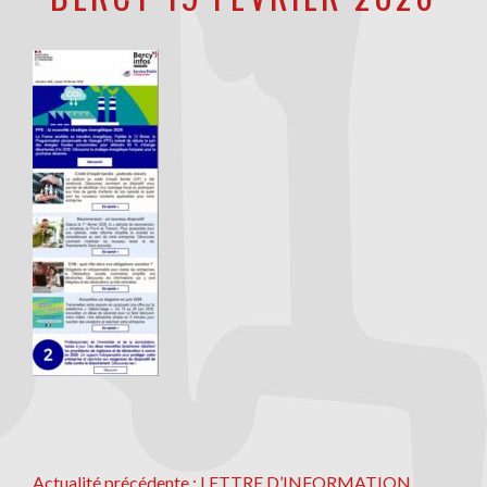
Actualité
Actualité précédente :
LETTRE D’INFORMATION