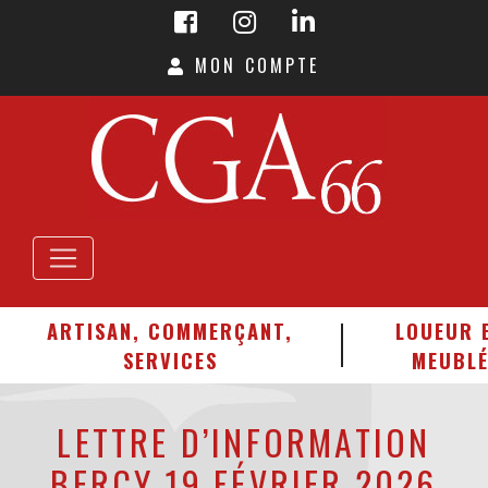
MON COMPTE
ARTISAN, COMMERÇANT,
LOUEUR 
SERVICES
MEUBL
LETTRE D’INFORMATION
BERCY 19 FÉVRIER 2026