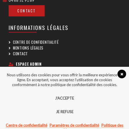
04 68 51 91 89
CONTACT
INFORMATIONS LÉGALES
CENTRE DE CONFIDENTIALITÉ
MENTIONS LÉGALES
CONTACT
ESPACE ADMIN
Nous utilisons des cookies pour vous offrir la meilleure expérience en
SUIVEZ-NOUS
ligne. En acceptant, vous acceptez l'utilisation de cookies
conformément à notre politique de confidentialité des cookies.
J’ACCEPTE
JE REFUSE
COPYRIGHT © 2026 - CGA66 TOUS DROITS RÉSERVÉS
CRÉÉ AVEC PASSION PAR
AGENCE POINT COM
Centre de confidentialité
Paramètres de confidentialité
Politique des