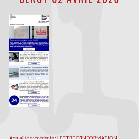
Actualité
Actualité précédente :
LETTRE D’INFORMATION