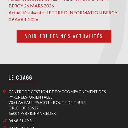
NAVIGATION
précédente
BERCY 26 MARS 2026
DE
Actualité
Actualité suivante :
LETTRE D’INFORMATION BERCY
L’ARTICLE
suivante
09 AVRIL 2026
VOIR TOUTES NOS ACTUALITÉS
LE CGA66
CENTRE DE GESTION ET D'ACCOMPAGNEMENT DES
PYRÉNÉES-ORIENTALES
7051 AV PAUL PASCOT - ROUTE DE THUIR
ORLE - BP 60627
66006 PERPIGNAN CEDEX
04 68 51 49 81