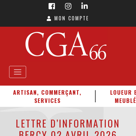
MON COMPTE
ARTISAN, COMMERÇANT,
LOUEUR 
SERVICES
MEUBL
LETTRE D’INFORMATION
BERCY 02 AVRIL 2026