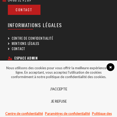
04 68 51 91 89
CONTACT
INFORMATIONS LÉGALES
CENTRE DE CONFIDENTIALITÉ
MENTIONS LÉGALES
CONTACT
ESPACE ADMIN
Nous utilisons des cookies pour vous offrir la meilleure expérience en
SUIVEZ-NOUS
ligne. En acceptant, vous acceptez l'utilisation de cookies
conformément à notre politique de confidentialité des cookies.
J’ACCEPTE
JE REFUSE
COPYRIGHT © 2026 - CGA66 TOUS DROITS RÉSERVÉS
CRÉÉ AVEC PASSION PAR
AGENCE POINT COM
Centre de confidentialité
Paramètres de confidentialité
Politique des