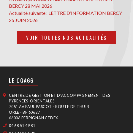
NAVIGATION
précédente
BERCY 28 MAI 2026
DE
Actualité
Actualité suivante :
LETTRE D’INFORMATION BERCY
L’ARTICLE
suivante
25 JUIN 2026
VOIR TOUTES NOS ACTUALITÉS
LE CGA66
CENTRE DE GESTION ET D'ACCOMPAGNEMENT DES
PYRÉNÉES-ORIENTALES
7051 AV PAUL PASCOT - ROUTE DE THUIR
ORLE - BP 60627
66006 PERPIGNAN CEDEX
04 68 51 49 81