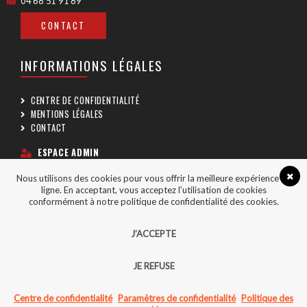
04 68 51 91 89
CONTACT
INFORMATIONS LÉGALES
CENTRE DE CONFIDENTIALITÉ
MENTIONS LÉGALES
CONTACT
ESPACE ADMIN
Nous utilisons des cookies pour vous offrir la meilleure expérience en
SUIVEZ-NOUS
ligne. En acceptant, vous acceptez l'utilisation de cookies
conformément à notre politique de confidentialité des cookies.
J’ACCEPTE
JE REFUSE
COPYRIGHT © 2026 - CGA66 TOUS DROITS RÉSERVÉS
CRÉÉ AVEC PASSION PAR
AGENCE POINT COM
Centre de confidentialité
Paramètres de confidentialité
Politique des