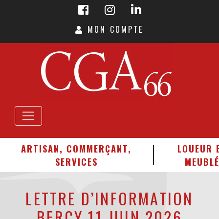
MON COMPTE
ARTISAN, COMMERÇANT,
LOUEUR 
SERVICES
MEUBL
LETTRE D’INFORMATION
BERCY 11 JUIN 2026