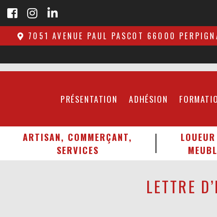
7051 AVENUE PAUL PASCOT 66000 PERPIGN
PRÉSENTATION
ADHÉSION
FORMATI
ARTISAN, COMMERÇANT,
LOUEUR
SERVICES
MEUBL
LETTRE D