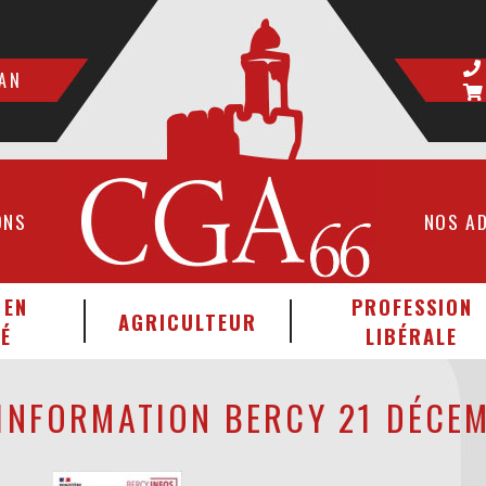
AN
ONS
NOS A
 EN
PROFESSION
AGRICULTEUR
É
LIBÉRALE
’INFORMATION BERCY 21 DÉCE