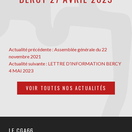
NAVIGATION
Actualité
Actualité précédente :
Assemblée générale du 22
précédente
novembre 2021
DE
Actualité
Actualité suivante :
LETTRE D’INFORMATION BERCY
L’ARTICLE
suivante
4 MAI 2023
VOIR TOUTES NOS ACTUALITÉS
LE CGA66