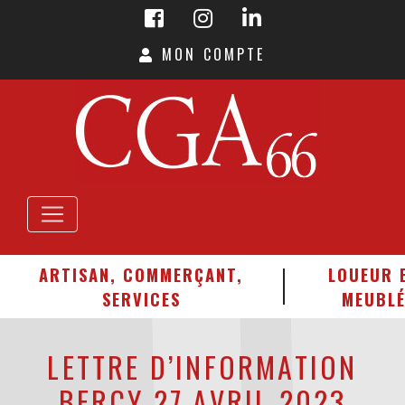
MON COMPTE
ARTISAN, COMMERÇANT,
LOUEUR 
SERVICES
MEUBL
LETTRE D’INFORMATION
BERCY 27 AVRIL 2023