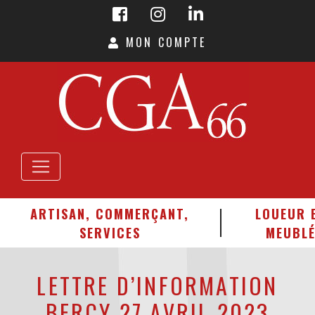
MON COMPTE
ARTISAN, COMMERÇANT,
LOUEUR 
SERVICES
MEUBL
LETTRE D’INFORMATION
BERCY 27 AVRIL 2023