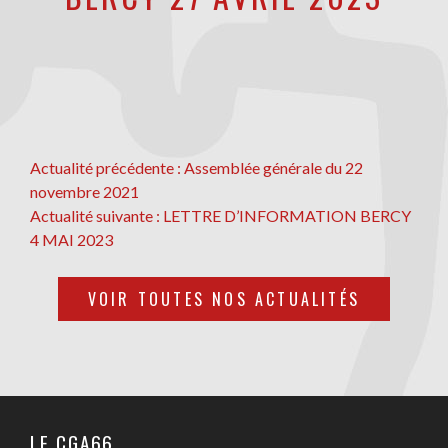
NAVIGATION
Actualité
Actualité précédente :
Assemblée générale du 22
précédente
novembre 2021
DE
Actualité
Actualité suivante :
LETTRE D’INFORMATION BERCY
L’ARTICLE
suivante
4 MAI 2023
VOIR TOUTES NOS ACTUALITÉS
LE CGA66