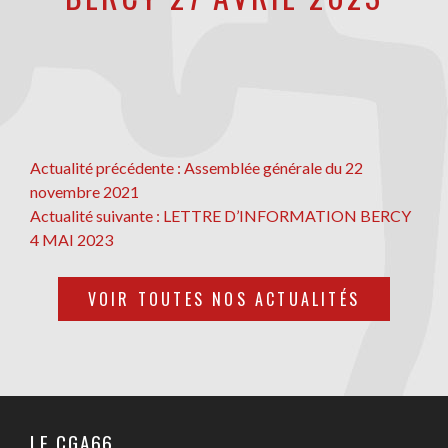
NAVIGATION
Actualité
Actualité précédente :
Assemblée générale du 22
précédente
novembre 2021
DE
Actualité
Actualité suivante :
LETTRE D’INFORMATION BERCY
L’ARTICLE
suivante
4 MAI 2023
VOIR TOUTES NOS ACTUALITÉS
LE CGA66