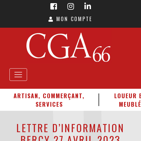
MON COMPTE
ARTISAN, COMMERÇANT,
LOUEUR 
SERVICES
MEUBL
LETTRE D’INFORMATION
BERCY 27 AVRIL 2023