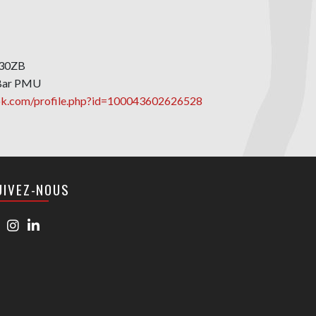
630ZB
 Bar PMU
k.com/profile.php?id=100043602626528
UIVEZ-NOUS