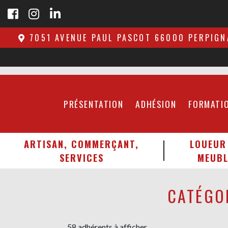
7051 AVENUE PAUL PASCOT 66000 PERPIGN
PRÉSENTATION
ADHÉSION
FORMATI
ARTISAN, COMMERÇANT,
LOUEUR
SERVICES
MEUBL
CATÉGO
58 adhérents à afficher