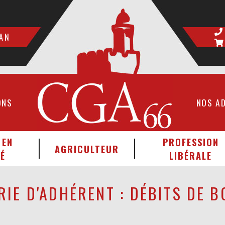
AN
ONS
NOS A
 EN
PROFESSION
AGRICULTEUR
É
LIBÉRALE
RIE D'ADHÉRENT :
DÉBITS DE B